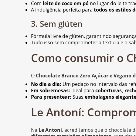
Com
leite de coco em pó
no lugar do leite tra
A indulgência perfeita para
todos os estilos d
3. Sem glúten
Fórmula livre de glúten, garantindo seguranç
Tudo isso sem comprometer a textura e o sa
Como consumir o Ch
O
Chocolate Branco Zero Açúcar e Vegano d
No dia a dia:
Um pedaço no intervalo das ref
Em sobremesas:
Ideal para
coberturas, rech
Para presentear:
Suas
embalagens elegant
Le Antoní: Comprom
Na
Le Antoní
, acreditamos que o chocolate 