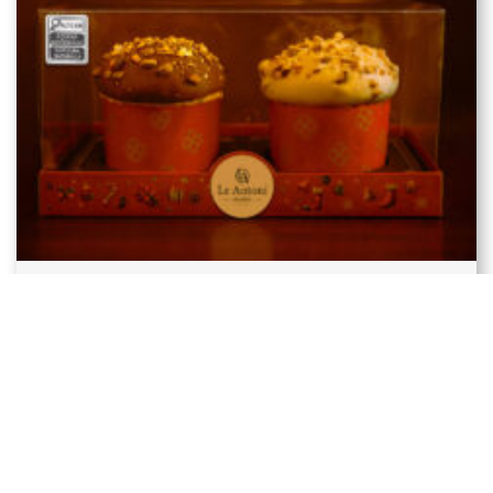
Panetone Puro Chocolate: o
lançamento da Le Antoní
para este Natal
Conheça o Panetone Puro Chocolate Le
Antoní: inteiro de chocolate, recheado
com ganache e perfeito para
presentear neste Natal.