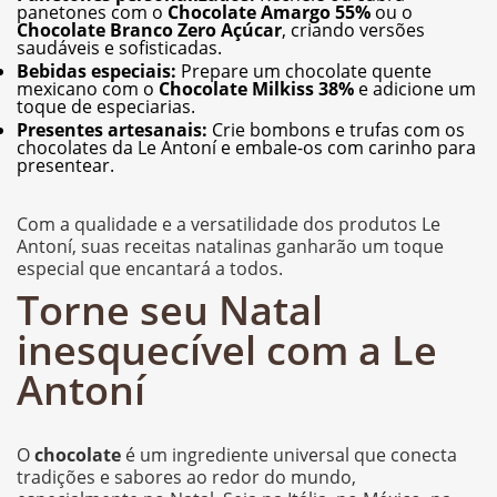
panetones com o
Chocolate Amargo 55%
ou o
Chocolate Branco Zero Açúcar
, criando versões
saudáveis e sofisticadas.
Bebidas especiais:
Prepare um chocolate quente
mexicano com o
Chocolate Milkiss 38%
e adicione um
toque de especiarias.
Presentes artesanais:
Crie bombons e trufas com os
chocolates da Le Antoní e embale-os com carinho para
presentear.
Com a qualidade e a versatilidade dos produtos Le
Antoní, suas receitas natalinas ganharão um toque
especial que encantará a todos.
Torne seu Natal
inesquecível com a Le
Antoní
O
chocolate
é um ingrediente universal que conecta
tradições e sabores ao redor do mundo,